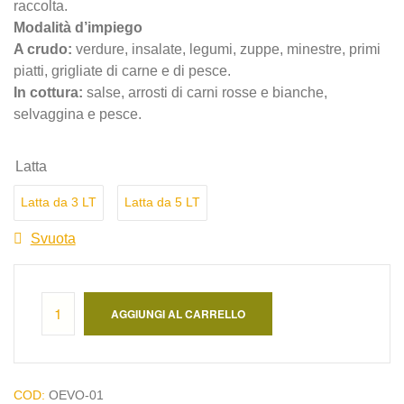
raccolta.
Modalità d’impiego
A crudo:
verdure, insalate, legumi, zuppe, minestre, primi
piatti, grigliate di carne e di pesce.
In cottura:
salse, arrosti di carni rosse e bianche,
selvaggina e pesce.
Latta
Latta da 3 LT
Latta da 5 LT
Svuota
AGGIUNGI AL CARRELLO
COD:
OEVO-01