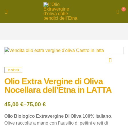
0
OlioCastro
|
Produzione
olio
🔍
In stock
extravergine
Olio Extra Vergine di Oliva
Nocellara dell’Etna in LATTA
d’oliva
45,00
€
–
75,00
€
Olio Biologico Extravergine Di Oliva 100% Italiano
.
Olive raccolte a mano con l’ausilio di pettini e reti di