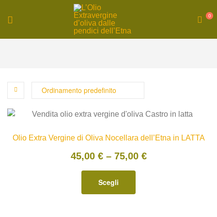
0
OlioCastro
|
Produzione
olio
extravergine
Olio Extra Vergine di Oliva Nocellara dell’Etna in LATTA
45,00
€
–
75,00
€
d’oliva
Scegli