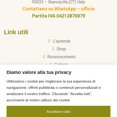
95033 – Biancavilla (CT) Italy
Contattami su WhatsApp – ufficio
Partita IVA 04212870879
Link utili
L'azienda
Shop
Riconoscimenti
Galleria
Diamo valore alla tua privacy
Olio Extravergine Nocellara dell’Etna
Utilizziamo i cookie per migliorare la tua esperienza di
navigazione, offrirti pubblicità o contenuti personalizzati e
analizzare il nostro traffico. Cliccando “Accetta tutti”,
acconsenti al nostro utilizzo dei cookie.
Copyright © 2022
InUnMinuto.it
. Tutti i diritti sono riservati.
Accettare tutto